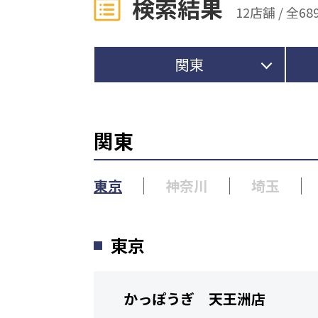
検索結果
12店舗 /
全68
関東
関東
東京
神奈川
埼玉
東京
かっぽうぎ 天王洲店