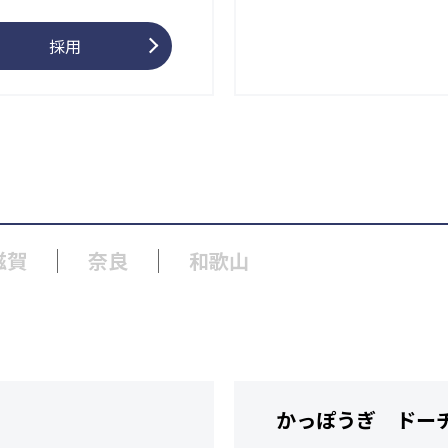
採用
滋賀
奈良
和歌山
かっぽうぎ ドー