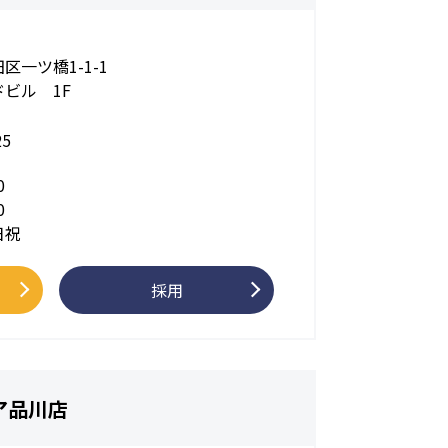
区一ツ橋1-1-1
ビル 1F
25
0
0
日祝
採用
ア品川店