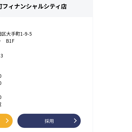
町フィナンシャルシティ店
区大手町1-9-5
 B1F
33
0
0
0
祝
採用