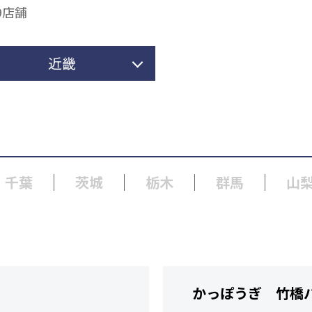
9店舗
近畿
千葉
茨城
栃木
群馬
山
かっぽうぎ 竹橋