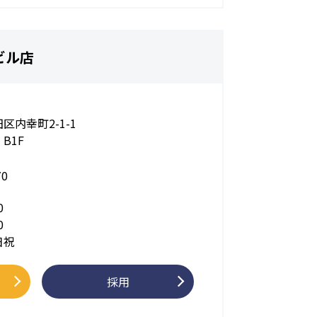
ビル店
区内幸町2-1-1
B1F
70
0
0
日祝
採用