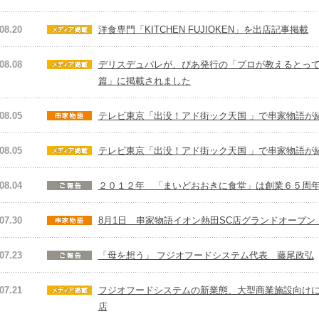
08.20
洋食専門「KITCHEN FUJIOKEN」を出店記事掲載
08.08
デリスデュパレが、ぴあ発行の「プロが教えるとってお
篇」に掲載されました
08.05
テレビ東京「出没！アド街ック天国 」で串家物語が
08.05
テレビ東京「出没！アド街ック天国 」で串家物語が
08.04
２０１２年 「まいどおおきに食堂」は創業６５周
07.30
8月1日 串家物語イオン熱田SC店グランドオープン
07.23
「母を想う」 フジオフードシステム代表 藤尾政弘
07.21
フジオフードシステムの新業態、大型商業施設向けに洋食専
店