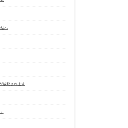
締結へ
舗が放映されます
出」