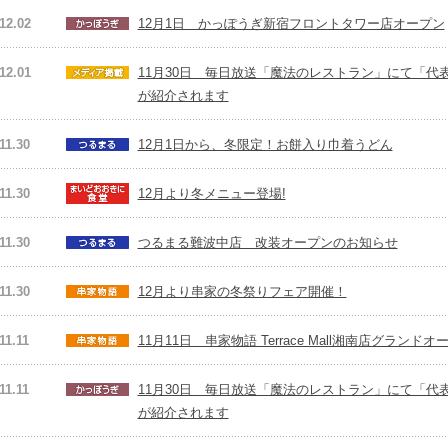
12.02
12月1日 かっぽうぎ新宿フロントタワー店オープン
12.01
11月30日 毎日放送「魔法のレストラン」にて「
が紹介されます
11.30
12月1日から、冬限定！お餅入り巾着うどん
11.30
12月より冬メニュー登場!
11.30
つるまる難波中店 改装オープンのお知らせ
11.30
12月より串家の冬祭りフェア開催！
11.11
11月11日 串家物語 Terrace Mall湘南店グランドオ
11.11
11月30日 毎日放送「魔法のレストラン」にて「
が紹介されます