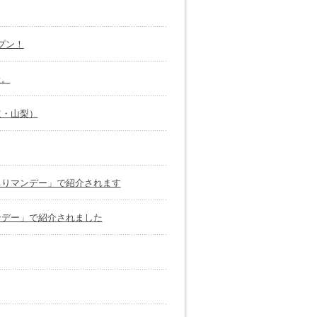
゚ン！
た。
道・山梨）
ちりマンデー」で紹介されます
ンデー」で紹介されました