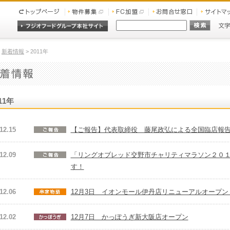
>
新着情報
> 2011年
11年
12.15
【ご報告】代表取締役 藤尾政弘による全国臨店報
12.09
「リングオブレッド交野市チャリティマラソン２０１
す！
12.06
12月3日 イオンモール伊丹店リニューアルオープン
12.02
12月7日 かっぽうぎ新大阪店オープン