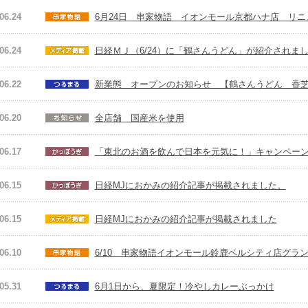
06.24
6月24日 串家物語 イオンモール京都ハナ店 リニ
06.24
日経ＭＪ（6/24）に「鶴さんうどん」が紹介されま
06.22
新業態 オープンのお知らせ 【鶴さんうどん 香
06.20
全店舗 国産米を使用
06.17
「東北のお酒を飲んで日本を元気に！」キャンペー
06.15
日経MJにおかみの紹介記事が掲載されました。
06.15
日経MJにおかみの紹介記事が掲載されました
06.10
6/10 串家物語イオンモール鈴鹿ベルシティ店グラン
05.31
6月1日から、夏限定！冷やしカレーぶっかけ