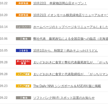
10.22
10月22日 串家物語岡山店オープン！
10.20
10月21日 イオンモール鶴見緑地店リニューアルオーフ
10.14
ホームページのトップページをリニューアルしまし
10.06
弊社代表 藤尾政弘による全国店舗への臨店（北海
10.05
10月1日から、秋限定！肉みそぶっかけうどん
09.28
まいどおおきに食堂と弊社代表藤尾政弘が、「がっ
09.28
まいどおおきに食堂と代表取締役が、「がっちりマ
09.23
The Daily NNA シンガポール＆ASEAN 版に掲載
09.22
ソフトバンクWi-Fi スポット設置のお知らせ