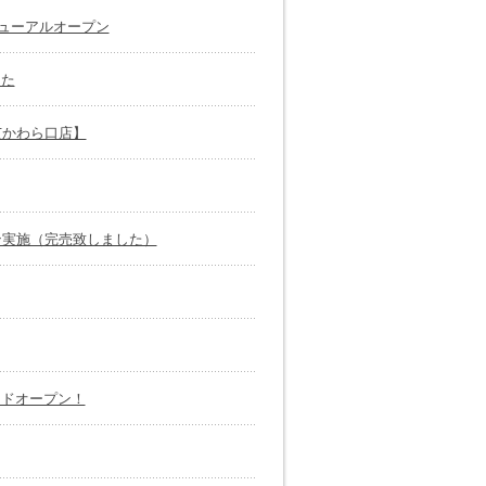
ューアルオープン
した
芝かわら口店】
ン実施（完売致しました）
ドオープン！