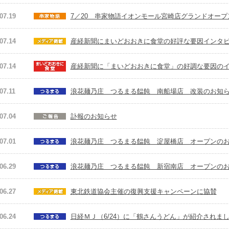
07.19
7／20 串家物語イオンモール宮崎店グランドオープ
07.14
産経新聞にまいどおおきに食堂の好評な要因インタ
07.14
産経新聞に「まいどおおきに食堂」の好調な要因の
07.11
浪花麺乃庄 つるまる饂飩 南船場店 改装のお知
07.04
訃報のお知らせ
07.01
浪花麺乃庄 つるまる饂飩 淀屋橋店 オープンの
06.29
浪花麺乃庄 つるまる饂飩 新宿南店 オープンの
06.27
東北鉄道協会主催の復興支援キャンペーンに協賛
06.24
日経ＭＪ（6/24）に「鶴さんうどん」が紹介されま